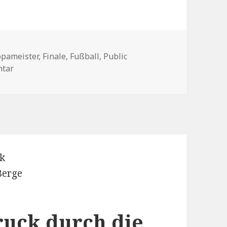
opameister
,
Finale
,
Fußball
,
Public
ntar
zu Finale Trauer
ruck durch die