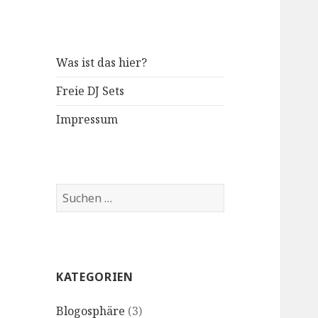
Was ist das hier?
Freie DJ Sets
Impressum
S
u
c
h
e
KATEGORIEN
n
n
Blogosphäre
(3)
a