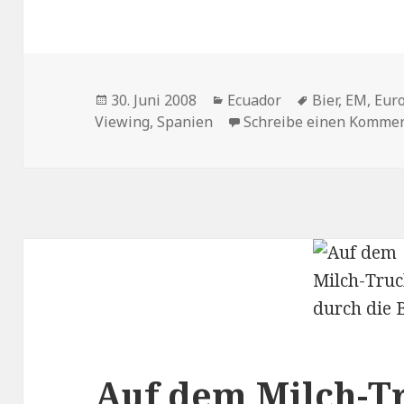
Veröffentlicht
30. Juni 2008
Kategorien
Ecuador
Tags
Bier
,
EM
,
Eur
Viewing
am
,
Spanien
Schreibe einen Komme
Auf dem Milch-T