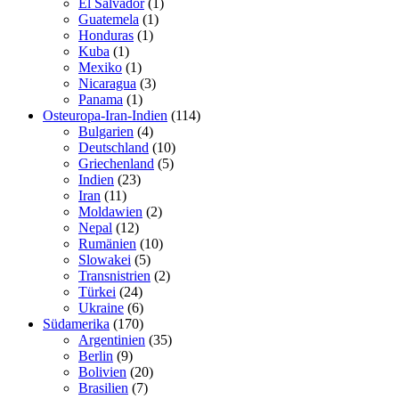
El Salvador
(1)
Guatemela
(1)
Honduras
(1)
Kuba
(1)
Mexiko
(1)
Nicaragua
(3)
Panama
(1)
Osteuropa-Iran-Indien
(114)
Bulgarien
(4)
Deutschland
(10)
Griechenland
(5)
Indien
(23)
Iran
(11)
Moldawien
(2)
Nepal
(12)
Rumänien
(10)
Slowakei
(5)
Transnistrien
(2)
Türkei
(24)
Ukraine
(6)
Südamerika
(170)
Argentinien
(35)
Berlin
(9)
Bolivien
(20)
Brasilien
(7)