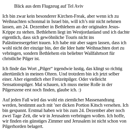
Blick aus dem Flugzeug auf Tel Aviv
Ich bin zwar kein besonderer Kirchen-Freak, aber wenn ich zu
Weihnachten schonmal in Israel bin, will ich’s mir nicht nehmen
lassen, am 24. Dezember in Bethlehem an der originalen Jesus-
Krippe zu stehen. Bethlehem liegt im Westjordanland und ich dachte
eigentlich, dass sich gewöhnliche Touris nicht ins
Palästinensergebiet trauen. Ich habe mir aber sagen lassen, dass ich
wohl nicht der einzige bin, der die Idee hatte Weihnachten dort zu
vebringen, sondern Bethlehem ein beliebter Wallfahrtsort für
christliche Pilger ist.
Ich finde das Wort „Pilger“ irgendwie lustig, das klingt so richtig
altertümlich in meinen Ohren. Und trotzdem bin ich jetzt selber
einer. Aber eigentlich eher Freizeitpilger. Oder vielleicht
Sensationspilger. Mal schauen, ich muss meine Rolle in der
Pilgerszene erst noch finden, glaube ich. :)
Auf jeden Fall wird das wohl ein ziemlicher Massenandrang
werden, bestimmt auch mit ’ner dicken Portion Kitsch versehen. Ich
bin gespannt. Erstmal haben wir bis zum 24. Dezember aber noch
zwei Tage Zeit, die wir in Jerusalem verbringen wollen. Ich hoffe,
wir finden ein günstiges Zimmer und Jerusalem ist nicht schon von
Pilgerhorden belagert.