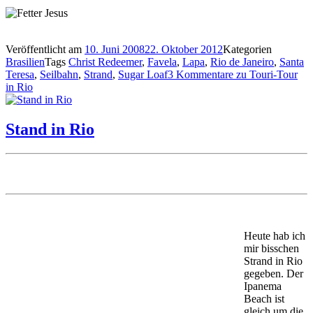
Veröffentlicht am
10. Juni 2008
22. Oktober 2012
Kategorien
Brasilien
Tags
Christ Redeemer
,
Favela
,
Lapa
,
Rio de Janeiro
,
Santa
Teresa
,
Seilbahn
,
Strand
,
Sugar Loaf
3 Kommentare
zu Touri-Tour
in Rio
Stand in Rio
Heute hab ich
mir bisschen
Strand in Rio
gegeben. Der
Ipanema
Beach ist
gleich um die