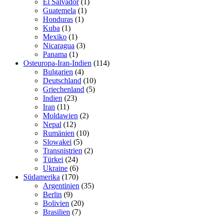
El Salvador
(1)
Guatemela
(1)
Honduras
(1)
Kuba
(1)
Mexiko
(1)
Nicaragua
(3)
Panama
(1)
Osteuropa-Iran-Indien
(114)
Bulgarien
(4)
Deutschland
(10)
Griechenland
(5)
Indien
(23)
Iran
(11)
Moldawien
(2)
Nepal
(12)
Rumänien
(10)
Slowakei
(5)
Transnistrien
(2)
Türkei
(24)
Ukraine
(6)
Südamerika
(170)
Argentinien
(35)
Berlin
(9)
Bolivien
(20)
Brasilien
(7)