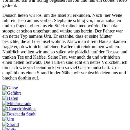
vorführte. Ich war richtig begeistert davon und hab ein cooles Video
gedreht.
Danach liefen wir los, um die Insel zu erkunden. Nach ’ner Weile
fuhr ein Jeep an uns vorbei. Stephanie schlug vor, ihn anzuhalten
und zu fragen, ob er uns ein Stück mitnehmen würde. Doch da
stoppte er schon ungefragt und winkte uns herein. Der Fahrer war
ein netter Typ namens Uru. Er erzählte, dass er seine Mutter
besuchte, die auf der Insel wohnte. Als wir an ihrem Haus ankamen
fragte er, ob wir nicht auf einen Kaffee mit reinkommen wollten.
Natürlich wollten wir und so saßen wir plötzlich auf der Terasse und
tranken Tee und Kaffee. Seine Frau war auch da und wir hielten
einen netten Schwatz. Die Türken sind echt ein nettes Völkchen, ich
bin nach wie vor beeindruckt von so viel Gastfreundschaft. Uru
empfahl uns einen Strand in der Nähe, wir verabschiedeten uns und
brachen dorthin auf.