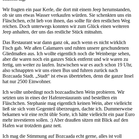
Wir fragten ein paar Kerle, die dort mit einem Jeep herumstanden,
ob sie uns etwas Wasser verkaufen würden. Sie schenkten uns ein
Fläschchen, echt lieb von ihnen, das sollte für den restlichen Weg
reichen. Doch unterwegs konnten wir zum Glück einen weiteren
Jeep anhalten, der uns das restliche Stück mitnahm.
Das Restaurant war dann ganz ok, auch wenn es nicht wirklich
Fisch gab. Wir aßen Calamares und ruhten unsere geschundenen
Gliedmaßen aus. Ich wollte eigentlich noch die Weinberge sehen,
aber die waren noch ein ganzes Stück entfernt und wir waren zu
fertig, um weiter zu laufen. Inzwischen war es auch schon 19 Uhr,
also schnappten wir uns einen Bus und fuhren zurück nach
Bozcaada Stadt. „Stadt“ ist etwas übertrieben, denn die ganze Insel
hat nur 2500 Einwohner.
Ich wollte unbedingt noch bozcaadischen Wein probieren. Wir
setzten uns in eines der Hafenrestaurants und bestellten ein
Fläschchen. Stephanie mag eigentlich keinen Wein, aber vielleicht
ließ sie sich vom Gegenteil überzeugen, dachte ich. Dummerweise
bekamen wir eine recht üble Sorte, ich hätte vielleicht ein paar Euro
mehr investieren sollen. :) Aber draußen sitzen mit Blick auf den
Hafen war trotzdem ganz nett.
Ich mag die Stimmung auf Bozcaada echt gerne, alles ist voll