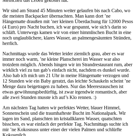
Menschen das Leben gekostet hat.
Wir sind am Strand 45 Minuten weiter gelaufen bis nach Cabo, wo
die meisten Backpacker übernachten. Man kann dort ’ne
Hängematte draußen mit ’ner kleinen Überdachung für 12000 Pesos
(4 Euro) pro Nacht buchen, ich war gespannt, wie sich’s darin so
schläft. Unterwegs kamen wir von einer himmlischen Bucht in eine
noch unglaublichere, klares Wasser, an palmengesäumten Stränden,
herrlich.
Nachmittags wurde das Wetter leider ziemlich grau, aber es war
immer noch warm, ’ne kleine Planscherei im Wasser war also
trotzdem möglich. Abends hingen wir im Strandrestaurant rum, aber
wirklich viel zu tun gab’s einfach nicht, nachdem es dunkel wurde.
Also hab ich mich um 21 Uhr in meine Hängematte verzogen und
12 Stunden wie ein Baby geratzt, das leichte Schaukeln scheint ’ne
Menge dazu beigetragen zu haben. Nur das Meeresrauschen ist
etwas gewöhnungsbedürftig, ist zwar irgendwie romantisch, aber
alle zwei Stunden musste ich auf’s Klo rennen. :)
Am nächsten Tag hatten wir perfektes Wetter, blauer Himmel,
Sonnenschein und die traumhafteste Bucht im Nationalpark. Wir
lagen im Sand, planschten im kristallklaren Wasser, quatschten
bisschen, es war einfach der perfekte Tag. Nachmittags suchte ich
mir ’ne Kokosnuss unter einer der vielen Palmen und schlürfte
Kokosmilch.