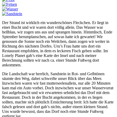
Der Strand ist wirklich ein wunderschönes Fleckchen. Er liegt in
einer Bucht und wir waren dort völlig allein. Das Wasser war
hellblau, wir zogen uns aus und sprangen hinein. Himmlisch, Ende
Sptember herumplanschen, auf sowas hatte ich gewartet! Wir
genossen die Sonne noch ein Weilchen, dann zogen wir weiter in
Richtung des nächsten Dorfes. Uru’s Frau hatte uns dort ein
Restaurant empfohlen, in dem es leckeren Fisch geben sollte. Im
Lonely Planet gab’s eine Karte der Insel und nach meiner
Berechnung sollten wir nach ca. einer Stunde Fußweg dort
ankommen.
Die Landschaft war herrlich, Sandstein in Rot- und Gelbtönen
säumte den Weg, dabei schweifte unser Blick über das Meer.
Inzwischen waren wir fast mutterseelenallein, nur alle 20 Minuten
kam mal ein Auto vorbei. Doch inzwischen war unser Wasservorrat
fast aufgebraucht und wir erwarteten sehnlichst das Dorf mit dem
Restaurant. Doch in der Bucht angekommen, in der es liegen
sollten, machte sich plötzlich Ernüchterung breit: Ich hatte die Karte
falsch gelesen und dort gab’s nichts, außer einem kleinen Strand.
Uns wurde bewusst, dass das Dorf noch eine Stunde Fußweg
entfernt lag.