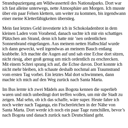
Strandspaziergang am Wildwasserteil des Nationalparks. Dort war
ich fast alleine unterwegs, nette Atmosphäre am Morgen. Ich musste
über ein paar Felsen klettern, um weiter zu kommen, bis irgendwann
einer meine Kletterfähigkeiten überstieg.
Mein fast letztes Geld investierte ich in Schokoladenbrot in dem
kleinen Laden vom Vorabend, danach suchte ich mir ein schattiges
Plätzchen am Strand, denn ich hatte mir ’nen ordentlichen
Sonnenbrand eingefangen. Aus meinem netten Halbschlaf wurde
ich dann geweckt, weil irgendwas an meinem Bauch entlang
krabbelte. Ich machte die Augen auf und sah eine Echse dort sitzen,
nicht riesig, aber groß genug um mich ordentlich zu erschrecken.
Mit einem Schrei sprang ich auf, die Echse davon. Dort konnte ich
nicht mehr bleiben, ich schaute deshalb nochmal am Traumstrand
vom ersten Tag vorbei. Ein letztes Mal dort schwimmen, dann
machte ich mich auf den Weg zurück nach Santa Marta.
Im Bus lernte ich zwei Mädels aus Bogota kennen die superlieb
waren und mich unbedingt dort treffen wollen, um mir die Stadt zu
zeigen. Mal sehn, ob ich das schaffe, wäre super. Heute fahre ich
noch weiter nach Taganga, ein Fischerörtchen in der Nähe von
Santa Marta. Dort werde ich noch ein paar Tage rumchillen, bevor’s
nach Bogota und danach zurück nach Deutschland geht.