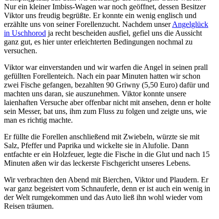
Nur ein kleiner Imbiss-Wagen war noch geöffnet, dessen Besitzer
Viktor uns freudig begrüßte. Er konnte ein wenig englisch und
erzählte uns von seiner Forellenzucht. Nachdem unser
Angelglück
in Uschhorod
ja recht bescheiden ausfiel, gefiel uns die Aussicht
ganz gut, es hier unter erleichterten Bedingungen nochmal zu
versuchen.
Viktor war einverstanden und wir warfen die Angel in seinen prall
gefüllten Forellenteich. Nach ein paar Minuten hatten wir schon
zwei Fische gefangen, bezahlten 90 Griwny (5,50 Euro) dafür und
machten uns daran, sie auszunehmen. Viktor konnte unsere
laienhaften Versuche aber offenbar nicht mit ansehen, denn er holte
sein Messer, bat uns, ihm zum Fluss zu folgen und zeigte uns, wie
man es richtig machte.
Er füllte die Forellen anschließend mit Zwiebeln, würzte sie mit
Salz, Pfeffer und Paprika und wickelte sie in Alufolie. Dann
entfachte er ein Holzfeuer, legte die Fische in die Glut und nach 15
Minuten aßen wir das leckerste Fischgericht unseres Lebens.
Wir verbrachten den Abend mit Bierchen, Viktor und Plaudern. Er
war ganz begeistert vom Schnauferle, denn er ist auch ein wenig in
der Welt rumgekommen und das Auto ließ ihn wohl wieder vom
Reisen träumen.