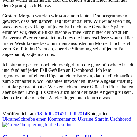
dem Sprung nach Hause.
Gestern Morgen wurden wir von einem lauten Donnergrummeln
geweckt, dass den ganzen Tag über andauerte. Wir wunderten uns,
was das war, es klang auf jeden Fall nicht wie Gewitter. Später
erfuhren wir, dass die ukrainische Armee kurz hinter der Stadt ein
Panzermanöver veranstaltet und dies die Panzerschüsse waren. Hier
in der Westukraine bekommt man ansonsten im Moment nicht viel
vom Konflikt im Osten ab, aber die Stimmung sei auf jeden Fall
angespannt, sagte man uns.
Ich streunte gestern noch ein wenig durch die ganz hübsche Altstadt
und fand auf jeden Fall Gefallen an Uschhorod. Ich kam
irgendwann auf einem Hügel an einer Burg an, dann lief ich zurück
zum Schnauferle, wo Johannes inzwischen unsere Angelausrüstung
startklar gemacht hatte. Wir versuchten unser Glück im Fluss, hatten
aber keinen Erfolg. Es schien auch nicht der beste Angeltag zu sein,
denn die einheimischen Angler fingen auch kaum etwas.
Veröffentlicht am
18. Juli 2014
21. Juli 2014
Kategorien
Ukraine
Schreibe einen Kommentar
zu Ukraine-Start in Uschhorod