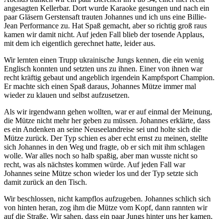
angesagten Kellerbar. Dort wurde Karaoke gesungen und nach ein
paar Gläsern Gerstensaft trauten Johannes und ich uns eine Billie-
Jean Performance zu. Hat Spaß gemacht, aber so richtig groß raus
kamen wir damit nicht. Auf jeden Fall blieb der tosende Applaus,
mit dem ich eigentlich gerechnet hatte, leider aus.
Wir lernten einen Trupp ukrainische Jungs kennen, die ein wenig
Englisch konnten und setzten uns zu ihnen. Einer von ihnen war
recht kräftig gebaut und angeblich irgendein Kampfsport Champion.
Er machte sich einen Spaß daraus, Johannes Mütze immer mal
wieder zu klauen und selbst aufzusetzen.
Als wir irgendwann gehen wollten, war er auf einmal der Meinung,
die Mütze nicht mehr her geben zu müssen. Johannes erklärte, dass
es ein Andenken an seine Neuseelandreise sei und holte sich die
Mütze zurück. Der Typ schien es aber echt ernst zu meinen, stellte
sich Johannes in den Weg und fragte, ob er sich mit ihm schlagen
wolle. War alles noch so halb spaßig, aber man wusste nicht so
recht, was als nächstes kommen würde. Auf jeden Fall war
Johannes seine Mütze schon wieder los und der Typ setzte sich
damit zurück an den Tisch.
Wir beschlossen, nicht kampflos aufzugeben. Johannes schlich sich
von hinten heran, zog ihm die Mütze vom Kopf, dann rannten wir
auf die Straße. Wir sahen, dass ein paar Jungs hinter uns her kamen,