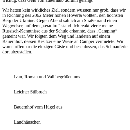
wichtig, dass Geld von außerhalb dorthin gelangt.
Wir hatten kein wirkliches Ziel, sondern wussten nur grob, dass wir
in Richtung des 2062 Meter hohen Hoverla wollten, den höchsten
Berg der Ukraine. Gegen Abend sah ich am Straßenrand einen
Wegweiser, auf dem „кемпінг“ stand. Ich reaktivierte meine
Russisch-Kenntnisse aus der Schule erkannte, dass „Camping“
gemeint war. Wir folgten dem Weg und landeten auf einem
Bauernhof, dessen Besitzer eine Wiese an Camper vermietete. Wir
waren offenbar die einzigen Gäste und beschlossen, das Schnauferle
dort abzustellen.
Ivan, Roman und Vali begrüßen uns
Leichter Stilbruch
Bauernhof vom Hügel aus
Landhäuschen