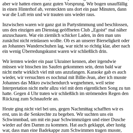
aber wir hatten einen ganz guten Vorsprung. Wir bogen unauffällig
in einen Hinterhof ab, versteckten uns dort ein paar Minuten, dann
war die Luft rein und wir trauten uns wieder raus.
Inzwischen waren wir ganz gut in Partystimmung und beschlossen,
uns den einzigen am Dienstag geöffneten Club „Egoist“ mal näher
anzuschauen. War ein ziemlich schicker Laden, in den man uns
zunächst nicht reinlassen wollte. Ob es an unserer Bierseligkeit oder
an Johannes Wanderschuhen lag, war nicht so richtig klar, aber nach
ein wenig Überredungskunst waren wir schließlich drin.
Wir lernten wieder ein paar Ukrainer kennen, aber irgendwie
müssen wir bisschen ins Saufen gekommen sein, denn bald war
nicht mehr wirklich viel mit uns anzufangen. Karaoke gab es auch
wieder, wir versuchten es nochmal mit Billie-Jean, aber ich musste
Johannes das Mikro zwischendurch wegnehmen, weil seine
Interpretation nicht mehr allzu viel mit dem eigentlichen Song zu tun
hatte. Gegen 4 Uhr traten wir schließlich im strömenden Regen den
Rückzug zum Schnauferle an.
Heute ging nicht viel bei uns, gegen Nachmittag schafften wir es
erst, uns in die Senkrechte zu begeben. Wir suchten uns ein
Schwimmbad, um mit ein paar Schwimmzügen und einer Dusche
wieder auf den Damm zu kommen. Hat auch geklappt, aber lustig
war, dass man eine Badekappe zum Schwimmen tragen musste,