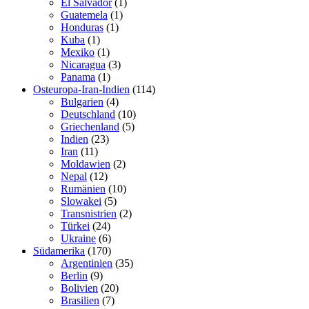
El Salvador
(1)
Guatemela
(1)
Honduras
(1)
Kuba
(1)
Mexiko
(1)
Nicaragua
(3)
Panama
(1)
Osteuropa-Iran-Indien
(114)
Bulgarien
(4)
Deutschland
(10)
Griechenland
(5)
Indien
(23)
Iran
(11)
Moldawien
(2)
Nepal
(12)
Rumänien
(10)
Slowakei
(5)
Transnistrien
(2)
Türkei
(24)
Ukraine
(6)
Südamerika
(170)
Argentinien
(35)
Berlin
(9)
Bolivien
(20)
Brasilien
(7)