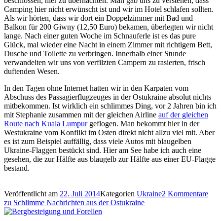
beschlossen, hier zu übernachten. Man gab uns zu verstehen, dass
Camping hier nicht erwünscht ist und wir im Hotel schlafen sollten.
Als wir hörten, dass wir dort ein Doppelzimmer mit Bad und
Balkon für 200 Giwny (12,50 Euro) bekamen, überlegten wir nicht
lange. Nach einer guten Woche im Schnauferle ist es das pure
Glück, mal wieder eine Nacht in einem Zimmer mit richtigem Bett,
Dusche und Toilette zu verbringen. Innerhalb einer Stunde
verwandelten wir uns von verfilzten Campern zu rasierten, frisch
duftenden Wesen.
In den Tagen ohne Internet hatten wir in den Karpaten vom
Abschuss des Passagierflugzeuges in der Ostukraine absolut nichts
mitbekommen. Ist wirklich ein schlimmes Ding, vor 2 Jahren bin ich
mit Stephanie zusammen mit der gleichen Airline
auf der gleichen
Route nach Kuala Lumpur
geflogen. Man bekommt hier in der
Westukraine vom Konflikt im Osten direkt nicht allzu viel mit. Aber
es ist zum Beispiel auffällig, dass viele Autos mit blaugelben
Ukraine-Flaggen bestückt sind. Hier am See habe ich auch eine
gesehen, die zur Hälfte aus blaugelb zur Hälfte aus einer EU-Flagge
bestand.
Veröffentlicht am
22. Juli 2014
Kategorien
Ukraine
2 Kommentare
zu Schlimme Nachrichten aus der Ostukraine