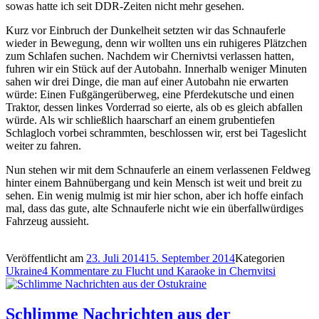
sowas hatte ich seit DDR-Zeiten nicht mehr gesehen.
Kurz vor Einbruch der Dunkelheit setzten wir das Schnauferle
wieder in Bewegung, denn wir wollten uns ein ruhigeres Plätzchen
zum Schlafen suchen. Nachdem wir Chernivtsi verlassen hatten,
fuhren wir ein Stück auf der Autobahn. Innerhalb weniger Minuten
sahen wir drei Dinge, die man auf einer Autobahn nie erwarten
würde: Einen Fußgängerüberweg, eine Pferdekutsche und einen
Traktor, dessen linkes Vorderrad so eierte, als ob es gleich abfallen
würde. Als wir schließlich haarscharf an einem grubentiefen
Schlagloch vorbei schrammten, beschlossen wir, erst bei Tageslicht
weiter zu fahren.
Nun stehen wir mit dem Schnauferle an einem verlassenen Feldweg
hinter einem Bahnübergang und kein Mensch ist weit und breit zu
sehen. Ein wenig mulmig ist mir hier schon, aber ich hoffe einfach
mal, dass das gute, alte Schnauferle nicht wie ein überfallwürdiges
Fahrzeug aussieht.
Veröffentlicht am
23. Juli 2014
15. September 2014
Kategorien
Ukraine
4 Kommentare
zu Flucht und Karaoke in Chernvitsi
Schlimme Nachrichten aus der