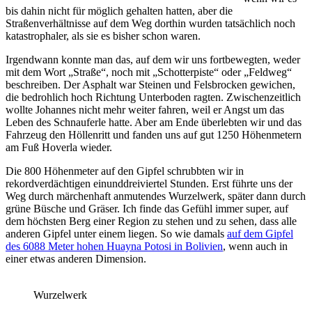
bis dahin nicht für möglich gehalten hatten, aber die
Straßenverhältnisse auf dem Weg dorthin wurden tatsächlich noch
katastrophaler, als sie es bisher schon waren.
Irgendwann konnte man das, auf dem wir uns fortbewegten, weder
mit dem Wort „Straße“, noch mit „Schotterpiste“ oder „Feldweg“
beschreiben. Der Asphalt war Steinen und Felsbrocken gewichen,
die bedrohlich hoch Richtung Unterboden ragten. Zwischenzeitlich
wollte Johannes nicht mehr weiter fahren, weil er Angst um das
Leben des Schnauferle hatte. Aber am Ende überlebten wir und das
Fahrzeug den Höllenritt und fanden uns auf gut 1250 Höhenmetern
am Fuß Hoverla wieder.
Die 800 Höhenmeter auf den Gipfel schrubbten wir in
rekordverdächtigen einunddreiviertel Stunden. Erst führte uns der
Weg durch märchenhaft anmutendes Wurzelwerk, später dann durch
grüne Büsche und Gräser. Ich finde das Gefühl immer super, auf
dem höchsten Berg einer Region zu stehen und zu sehen, dass alle
anderen Gipfel unter einem liegen. So wie damals
auf dem Gipfel
des 6088 Meter hohen Huayna Potosi in Bolivien
, wenn auch in
einer etwas anderen Dimension.
Wurzelwerk