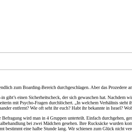
endlich zum Boarding-Bereich durchgeschlagen. Aber das Prozedere am 
n gibt’s einen Sicherheitscheck, der sich gewaschen hat. Nachdem wir
eiterin mit Psycho-Fragen durchlöchert. „In welchem Verhältnis steht
ander entfernt? Wie oft seht ihr euch? Habt ihr bekannte in Israel? Woh
 Befragung wird man in 4 Gruppen unterteilt. Einfach durchgehen, gen
ialbehandlung bei zwei Mädchen gesehen. Ihre Rucksäcke wurden kom
samt bestimmt eine halbe Stunde lang. Wir schienen zum Glück nicht 