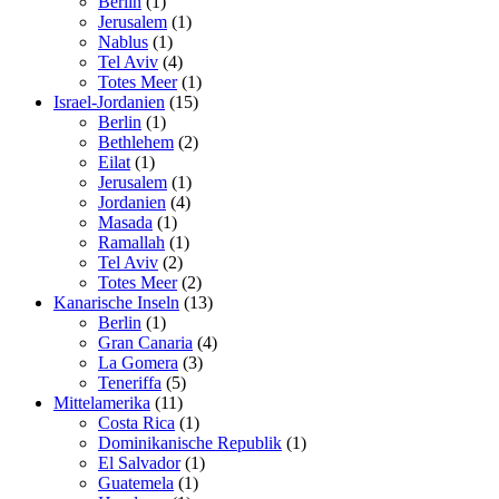
Berlin
(1)
Jerusalem
(1)
Nablus
(1)
Tel Aviv
(4)
Totes Meer
(1)
Israel-Jordanien
(15)
Berlin
(1)
Bethlehem
(2)
Eilat
(1)
Jerusalem
(1)
Jordanien
(4)
Masada
(1)
Ramallah
(1)
Tel Aviv
(2)
Totes Meer
(2)
Kanarische Inseln
(13)
Berlin
(1)
Gran Canaria
(4)
La Gomera
(3)
Teneriffa
(5)
Mittelamerika
(11)
Costa Rica
(1)
Dominikanische Republik
(1)
El Salvador
(1)
Guatemela
(1)