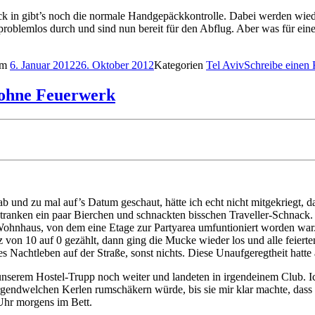
 in gibt’s noch die normale Handgepäckkontrolle. Dabei werden wied
roblemlos durch und sind nun bereit für den Abflug. Aber was für eine
 am
6. Januar 2012
26. Oktober 2012
Kategorien
Tel Aviv
Schreibe einen
 ohne Feuerwerk
 ab und zu mal auf’s Datum geschaut, hätte ich echt nicht mitgekriegt, d
tranken ein paar Bierchen und schnackten bisschen Traveller-Schnack. 
Wohnhaus, von dem eine Etage zur Partyarea umfuntioniert worden war.
 von 10 auf 0 gezählt, dann ging die Mucke wieder los und alle feierten
s Nachtleben auf der Straße, sonst nichts. Diese Unaufgeregtheit hatte
nserem Hostel-Trupp noch weiter und landeten in irgendeinem Club. Ic
rgendwelchen Kerlen rumschäkern würde, bis sie mir klar machte, dass
Uhr morgens im Bett.