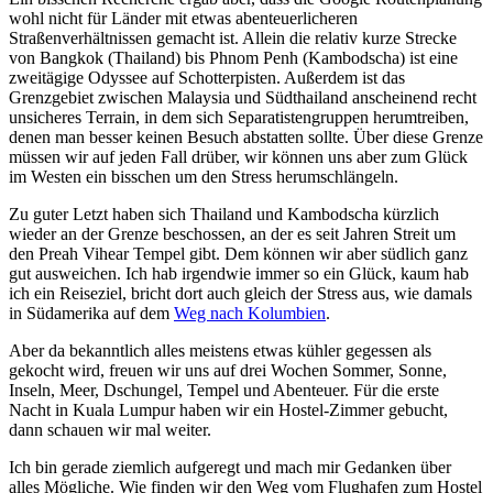
wohl nicht für Länder mit etwas abenteuerlicheren
Straßenverhältnissen gemacht ist. Allein die relativ kurze Strecke
von Bangkok (Thailand) bis Phnom Penh (Kambodscha) ist eine
zweitägige Odyssee auf Schotterpisten. Außerdem ist das
Grenzgebiet zwischen Malaysia und Südthailand anscheinend recht
unsicheres Terrain, in dem sich Separatistengruppen herumtreiben,
denen man besser keinen Besuch abstatten sollte. Über diese Grenze
müssen wir auf jeden Fall drüber, wir können uns aber zum Glück
im Westen ein bisschen um den Stress herumschlängeln.
Zu guter Letzt haben sich Thailand und Kambodscha kürzlich
wieder an der Grenze beschossen, an der es seit Jahren Streit um
den Preah Vihear Tempel gibt. Dem können wir aber südlich ganz
gut ausweichen. Ich hab irgendwie immer so ein Glück, kaum hab
ich ein Reiseziel, bricht dort auch gleich der Stress aus, wie damals
in Südamerika auf dem
Weg nach Kolumbien
.
Aber da bekanntlich alles meistens etwas kühler gegessen als
gekocht wird, freuen wir uns auf drei Wochen Sommer, Sonne,
Inseln, Meer, Dschungel, Tempel und Abenteuer. Für die erste
Nacht in Kuala Lumpur haben wir ein Hostel-Zimmer gebucht,
dann schauen wir mal weiter.
Ich bin gerade ziemlich aufgeregt und mach mir Gedanken über
alles Mögliche. Wie finden wir den Weg vom Flughafen zum Hostel