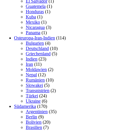
El Salvador
(1)
Guatemela
(1)
Honduras
(1)
Kuba
(1)
Mexiko
(1)
Nicaragua
(3)
Panama
(1)
Osteuropa-Iran-Indien
(114)
Bulgarien
(4)
Deutschland
(10)
Griechenland
(5)
Indien
(23)
Iran
(11)
Moldawien
(2)
Nepal
(12)
Rumänien
(10)
Slowakei
(5)
Transnistrien
(2)
Türkei
(24)
Ukraine
(6)
Südamerika
(170)
Argentinien
(35)
Berlin
(9)
Bolivien
(20)
Brasilien
(7)