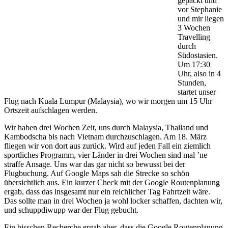
gepackt und
vor Stephanie
und mir liegen
3 Wochen
Travelling
durch
Südostasien.
Um 17:30
Uhr, also in 4
Stunden,
startet unser
Flug nach Kuala Lumpur (Malaysia), wo wir morgen um 15 Uhr
Ortszeit aufschlagen werden.
Wir haben drei Wochen Zeit, uns durch Malaysia, Thailand und
Kambodscha bis nach Vietnam durchzuschlagen. Am 18. März
fliegen wir von dort aus zurück. Wird auf jeden Fall ein ziemlich
sportliches Programm, vier Länder in drei Wochen sind mal ’ne
straffe Ansage. Uns war das gar nicht so bewusst bei der
Flugbuchung. Auf Google Maps sah die Strecke so schön
übersichtlich aus. Ein kurzer Check mit der Google Routenplanung
ergab, dass das insgesamt nur ein reichlicher Tag Fahrtzeit wäre.
Das sollte man in drei Wochen ja wohl locker schaffen, dachten wir,
und schuppdiwupp war der Flug gebucht.
Ein bisschen Recherche ergab aber, dass die Google Routenplanung