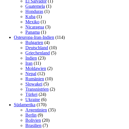
El Salvador
(1)
Guatemela
(1)
Honduras
(1)
Kuba
(1)
Mexiko
(1)
Nicaragua
(3)
Panama
(1)
Osteuropa-Iran-Indien
(114)
Bulgarien
(4)
Deutschland
(10)
Griechenland
(5)
Indien
(23)
Iran
(11)
Moldawien
(2)
Nepal
(12)
Rumänien
(10)
Slowakei
(5)
Transnistrien
(2)
Türkei
(24)
Ukraine
(6)
Südamerika
(170)
Argentinien
(35)
Berlin
(9)
Bolivien
(20)
Brasilien
(7)