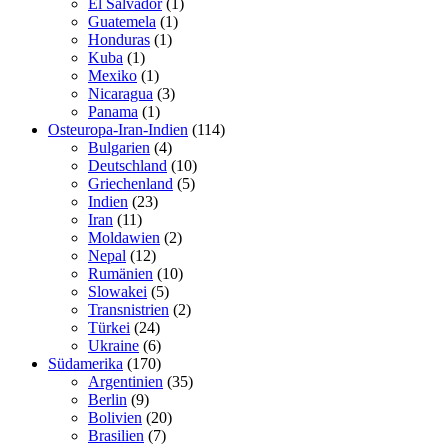
El Salvador
(1)
Guatemela
(1)
Honduras
(1)
Kuba
(1)
Mexiko
(1)
Nicaragua
(3)
Panama
(1)
Osteuropa-Iran-Indien
(114)
Bulgarien
(4)
Deutschland
(10)
Griechenland
(5)
Indien
(23)
Iran
(11)
Moldawien
(2)
Nepal
(12)
Rumänien
(10)
Slowakei
(5)
Transnistrien
(2)
Türkei
(24)
Ukraine
(6)
Südamerika
(170)
Argentinien
(35)
Berlin
(9)
Bolivien
(20)
Brasilien
(7)