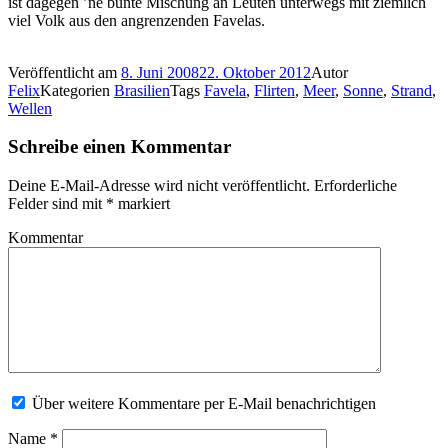
ist dagegen ’ne bunte Mischung an Leuten unterwegs mit ziemlich
viel Volk aus den angrenzenden Favelas.
Veröffentlicht am
8. Juni 2008
22. Oktober 2012
Autor
Felix
Kategorien
Brasilien
Tags
Favela
,
Flirten
,
Meer
,
Sonne
,
Strand
,
Wellen
Schreibe einen Kommentar
Deine E-Mail-Adresse wird nicht veröffentlicht.
Erforderliche
Felder sind mit
*
markiert
Kommentar
Über weitere Kommentare per E-Mail benachrichtigen
Name
*