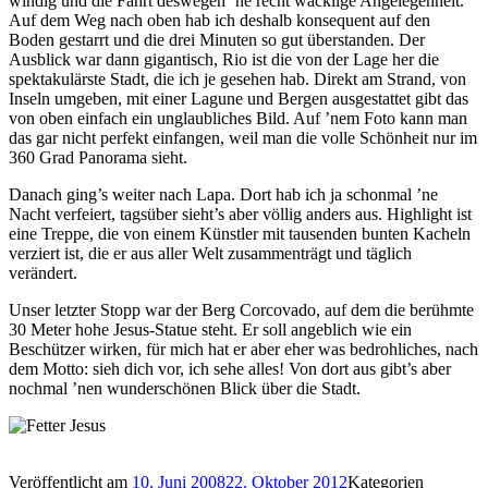
windig und die Fahrt deswegen ’ne recht wacklige Angelegenheit.
Auf dem Weg nach oben hab ich deshalb konsequent auf den
Boden gestarrt und die drei Minuten so gut überstanden. Der
Ausblick war dann gigantisch, Rio ist die von der Lage her die
spektakulärste Stadt, die ich je gesehen hab. Direkt am Strand, von
Inseln umgeben, mit einer Lagune und Bergen ausgestattet gibt das
von oben einfach ein unglaubliches Bild. Auf ’nem Foto kann man
das gar nicht perfekt einfangen, weil man die volle Schönheit nur im
360 Grad Panorama sieht.
Danach ging’s weiter nach Lapa. Dort hab ich ja schonmal ’ne
Nacht verfeiert, tagsüber sieht’s aber völlig anders aus. Highlight ist
eine Treppe, die von einem Künstler mit tausenden bunten Kacheln
verziert ist, die er aus aller Welt zusammenträgt und täglich
verändert.
Unser letzter Stopp war der Berg Corcovado, auf dem die berühmte
30 Meter hohe Jesus-Statue steht. Er soll angeblich wie ein
Beschützer wirken, für mich hat er aber eher was bedrohliches, nach
dem Motto: sieh dich vor, ich sehe alles! Von dort aus gibt’s aber
nochmal ’nen wunderschönen Blick über die Stadt.
Veröffentlicht am
10. Juni 2008
22. Oktober 2012
Kategorien