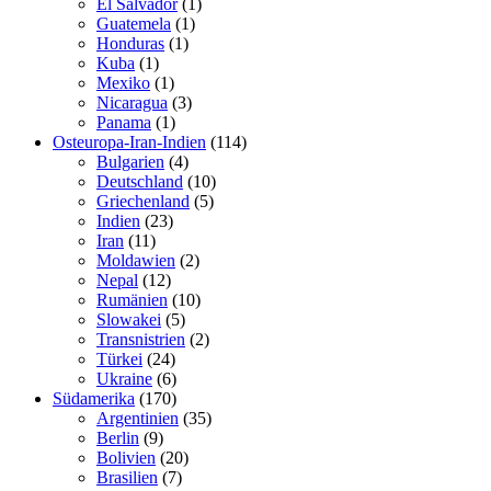
El Salvador
(1)
Guatemela
(1)
Honduras
(1)
Kuba
(1)
Mexiko
(1)
Nicaragua
(3)
Panama
(1)
Osteuropa-Iran-Indien
(114)
Bulgarien
(4)
Deutschland
(10)
Griechenland
(5)
Indien
(23)
Iran
(11)
Moldawien
(2)
Nepal
(12)
Rumänien
(10)
Slowakei
(5)
Transnistrien
(2)
Türkei
(24)
Ukraine
(6)
Südamerika
(170)
Argentinien
(35)
Berlin
(9)
Bolivien
(20)
Brasilien
(7)