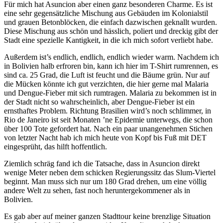
Für mich hat Asuncion aber einen ganz besonderen Charme. Es ist
eine sehr gegensätzliche Mischung aus Gebäuden im Kolonialstil
und grauen Betonblöcken, die einfach dazwischen geknallt wurden.
Diese Mischung aus schön und hässlich, poliert und dreckig gibt der
Stadt eine spezielle Kantigkeit, in die ich mich sofort verliebt habe.
Außerdem ist’s endlich, endlich, endlich wieder warm. Nachdem ich
in Bolivien halb erfroren bin, kann ich hier im T-Shirt rumrennen, es
sind ca. 25 Grad, die Luft ist feucht und die Bäume grün. Nur auf
die Mücken könnte ich gut verzichten, die hier gerne mal Malaria
und Dengue-Fieber mit sich rumtragen. Malaria zu bekommen ist in
der Stadt nicht so wahrscheinlich, aber Dengue-Fieber ist ein
ernsthaftes Problem. Richtung Brasilien wird’s noch schlimmer, in
Rio de Janeiro ist seit Monaten ’ne Epidemie unterwegs, die schon
über 100 Tote gefordert hat. Nach ein paar unangenehmen Stichen
von letzter Nacht hab ich mich heute von Kopf bis Fuß mit DET
eingesprüht, das hilft hoffentlich.
Ziemlich schräg fand ich die Tatsache, dass in Asuncion direkt
wenige Meter neben dem schicken Regierungssitz das Slum-Viertel
beginnt. Man muss sich nur um 180 Grad drehen, um eine völlig
andere Welt zu sehen, fast noch heruntergekommener als in
Bolivien.
Es gab aber auf meiner ganzen Stadttour keine brenzlige Situation