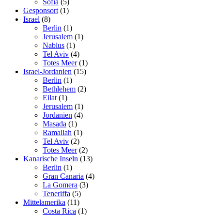
Sofia
(5)
Gesponsort
(1)
Israel
(8)
Berlin
(1)
Jerusalem
(1)
Nablus
(1)
Tel Aviv
(4)
Totes Meer
(1)
Israel-Jordanien
(15)
Berlin
(1)
Bethlehem
(2)
Eilat
(1)
Jerusalem
(1)
Jordanien
(4)
Masada
(1)
Ramallah
(1)
Tel Aviv
(2)
Totes Meer
(2)
Kanarische Inseln
(13)
Berlin
(1)
Gran Canaria
(4)
La Gomera
(3)
Teneriffa
(5)
Mittelamerika
(11)
Costa Rica
(1)