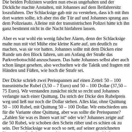
Die beiden Polizisten wurden nun etwas ungehalten und der
Dickliche machte Anstalten, mit Johannes auf dem Beifahrersitz
loszufahren. Der Schlacksige gab mir zu verstehen, dass ich mit ihm
dort warten sollte, ich aber riss die Tür auf und Johannes sprang aus
dem Polizeiauto. Alleine mit der transnistrischen Polizei hätte ich ihn
ganz bestimmt nicht in die Nacht hinfahren lassen.
Aber es war wohl ein wenig falscher Alarm, denn der Schlacksige
malte nun mit viel Mühe eine kleine Karte auf, um deutlich zu
machen, was sie vor hatten. Johannes sollte mit dem Dicken eine
Runde um den Block fahren, um am Anfang der Straße das
Parkverbotsschild anzuschauen. Das hatte Johannes selbst aber auch
schon längst gesehen, also wechselten wir die Taktik und fragten mit
Händen und Füßen, wie hoch die Strafe sei.
Der Dicke schrieb zwei Preisspannen auf einen Zettel: 50 – 100
transnistrische Rubel (3,50 – 7 Euro) und 50 – 100 Dollar (37,50 –
75 Euro). Wir verstanden zunächst nicht so recht und Johannes
verlangte nach einer Quittung. Da strich der Dicke den Rubelpreis
weg und ließ nur noch die Dollar stehen. Alles klar, ohne Quittung
50 – 100 Rubel, mit Quittung 50 – 100 Dollar. Wir entschieden uns
für die Variante ohne Quittung, aber was sollte die Preisspanne?
„Zahlen Sie was es Ihnen wart ist“ oder wie? Johannes zeigte auf
die 50 Rubel, wir schoben den Schein rüber und es schien ok zu
sein. Der Schlacksige war noch so nett, auf seiner gezeichneten