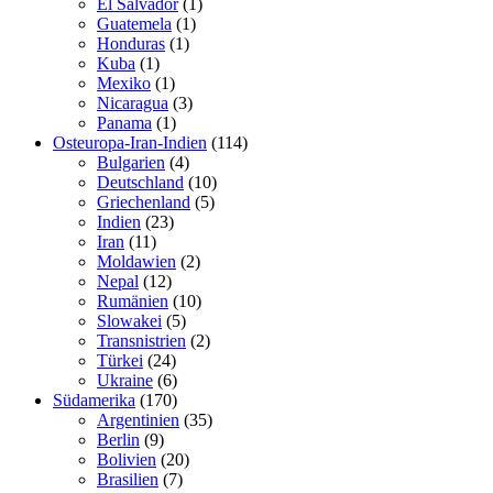
El Salvador
(1)
Guatemela
(1)
Honduras
(1)
Kuba
(1)
Mexiko
(1)
Nicaragua
(3)
Panama
(1)
Osteuropa-Iran-Indien
(114)
Bulgarien
(4)
Deutschland
(10)
Griechenland
(5)
Indien
(23)
Iran
(11)
Moldawien
(2)
Nepal
(12)
Rumänien
(10)
Slowakei
(5)
Transnistrien
(2)
Türkei
(24)
Ukraine
(6)
Südamerika
(170)
Argentinien
(35)
Berlin
(9)
Bolivien
(20)
Brasilien
(7)