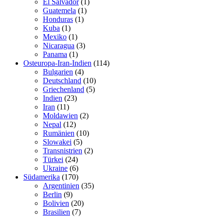
El Salvador
(1)
Guatemela
(1)
Honduras
(1)
Kuba
(1)
Mexiko
(1)
Nicaragua
(3)
Panama
(1)
Osteuropa-Iran-Indien
(114)
Bulgarien
(4)
Deutschland
(10)
Griechenland
(5)
Indien
(23)
Iran
(11)
Moldawien
(2)
Nepal
(12)
Rumänien
(10)
Slowakei
(5)
Transnistrien
(2)
Türkei
(24)
Ukraine
(6)
Südamerika
(170)
Argentinien
(35)
Berlin
(9)
Bolivien
(20)
Brasilien
(7)