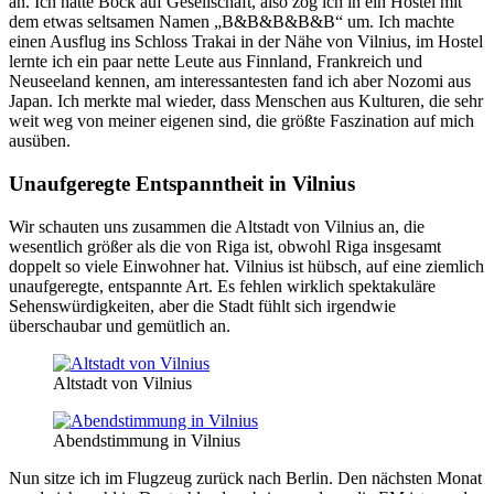
an. Ich hatte Bock auf Gesellschaft, also zog ich in ein Hostel mit
dem etwas seltsamen Namen „B&B&B&B&B“ um. Ich machte
einen Ausflug ins Schloss Trakai in der Nähe von Vilnius, im Hostel
lernte ich ein paar nette Leute aus Finnland, Frankreich und
Neuseeland kennen, am interessantesten fand ich aber Nozomi aus
Japan. Ich merkte mal wieder, dass Menschen aus Kulturen, die sehr
weit weg von meiner eigenen sind, die größte Faszination auf mich
ausüben.
Unaufgeregte Entspanntheit in Vilnius
Wir schauten uns zusammen die Altstadt von Vilnius an, die
wesentlich größer als die von Riga ist, obwohl Riga insgesamt
doppelt so viele Einwohner hat. Vilnius ist hübsch, auf eine ziemlich
unaufgeregte, entspannte Art. Es fehlen wirklich spektakuläre
Sehenswürdigkeiten, aber die Stadt fühlt sich irgendwie
überschaubar und gemütlich an.
Altstadt von Vilnius
Abendstimmung in Vilnius
Nun sitze ich im Flugzeug zurück nach Berlin. Den nächsten Monat