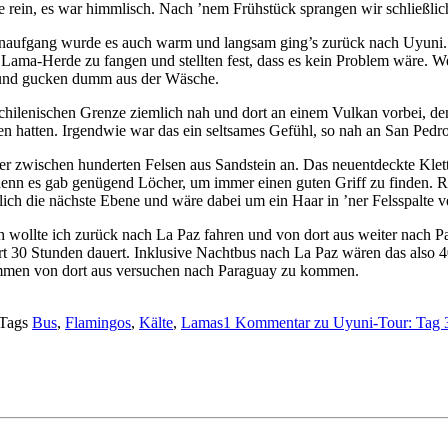
 rein, es war himmlisch. Nach ’nem Frühstück sprangen wir schließlich
aufgang wurde es auch warm und langsam ging’s zurück nach Uyuni.
 Lama-Herde zu fangen und stellten fest, dass es kein Problem wäre. We
und gucken dumm aus der Wäsche.
chilenischen Grenze ziemlich nah und dort an einem Vulkan vorbei, de
en hatten. Irgendwie war das ein seltsames Gefühl, so nah an San Pedro
ter zwischen hunderten Felsen aus Sandstein an. Das neuentdeckte Klett
denn es gab genügend Löcher, um immer einen guten Griff zu finden. Runt
ßlich die nächste Ebene und wäre dabei um ein Haar in ’ner Felsspalte 
h wollte ich zurück nach La Paz fahren und von dort aus weiter nach P
hrt 30 Stunden dauert. Inklusive Nachtbus nach La Paz wären das also
kommen von dort aus versuchen nach Paraguay zu kommen.
Tags
Bus
,
Flamingos
,
Kälte
,
Lamas
1 Kommentar
zu Uyuni-Tour: Tag 