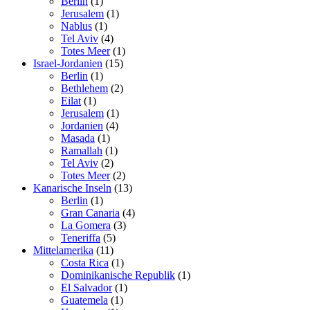
Berlin
(1)
Jerusalem
(1)
Nablus
(1)
Tel Aviv
(4)
Totes Meer
(1)
Israel-Jordanien
(15)
Berlin
(1)
Bethlehem
(2)
Eilat
(1)
Jerusalem
(1)
Jordanien
(4)
Masada
(1)
Ramallah
(1)
Tel Aviv
(2)
Totes Meer
(2)
Kanarische Inseln
(13)
Berlin
(1)
Gran Canaria
(4)
La Gomera
(3)
Teneriffa
(5)
Mittelamerika
(11)
Costa Rica
(1)
Dominikanische Republik
(1)
El Salvador
(1)
Guatemela
(1)