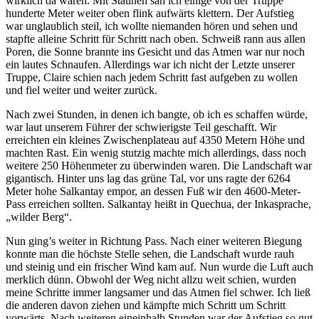
wirklich da waren. Mit Staunen sah ich einige von der Truppe
hunderte Meter weiter oben flink aufwärts klettern. Der Aufstieg
war unglaublich steil, ich wollte niemanden hören und sehen und
stapfte alleine Schritt für Schritt nach oben. Schweiß rann aus allen
Poren, die Sonne brannte ins Gesicht und das Atmen war nur noch
ein lautes Schnaufen. Allerdings war ich nicht der Letzte unserer
Truppe, Claire schien nach jedem Schritt fast aufgeben zu wollen
und fiel weiter und weiter zurück.
Nach zwei Stunden, in denen ich bangte, ob ich es schaffen würde,
war laut unserem Führer der schwierigste Teil geschafft. Wir
erreichten ein kleines Zwischenplateau auf 4350 Metern Höhe und
machten Rast. Ein wenig stutzig machte mich allerdings, dass noch
weitere 250 Höhenmeter zu überwinden waren. Die Landschaft war
gigantisch. Hinter uns lag das grüne Tal, vor uns ragte der 6264
Meter hohe Salkantay empor, an dessen Fuß wir den 4600-Meter-
Pass erreichen sollten. Salkantay heißt in Quechua, der Inkasprache,
„wilder Berg“.
Nun ging’s weiter in Richtung Pass. Nach einer weiteren Biegung
konnte man die höchste Stelle sehen, die Landschaft wurde rauh
und steinig und ein frischer Wind kam auf. Nun wurde die Luft auch
merklich dünn. Obwohl der Weg nicht allzu weit schien, wurden
meine Schritte immer langsamer und das Atmen fiel schwer. Ich ließ
die anderen davon ziehen und kämpfte mich Schritt um Schritt
vorwärts. Nach weiteren eineinhalb Stunden war der Aufstieg so gut