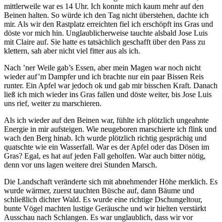
mittlerweile war es 14 Uhr. Ich konnte mich kaum mehr auf den
Beinen halten. So würde ich den Tag nicht überstehen, dachte ich
mir. Als wir den Rastplatz erreichten fiel ich erschöpft ins Gras und
döste vor mich hin. Unglaublicherweise tauchte alsbald Jose Luis
mit Claire auf. Sie hatte es tatsächlich geschafft über den Pass zu
klettern, sah aber nicht viel fitter aus als ich.
Nach ’ner Weile gab’s Essen, aber mein Magen war noch nicht
wieder auf’m Dampfer und ich brachte nur ein paar Bissen Reis
runter. Ein Apfel war jedoch ok und gab mir bisschen Kraft. Danach
ließ ich mich wieder ins Gras fallen und döste weiter, bis Jose Luis
uns rief, weiter zu marschieren.
Als ich wieder auf den Beinen war, fühlte ich plötzlich ungeahnte
Energie in mir aufsteigen. Wie neugeboren marschierte ich flink und
wach den Berg hinab. Ich wurde plötzlich richtig gesprächig und
quatschte wie ein Wasserfall. War es der Apfel oder das Dösen im
Gras? Egal, es hat auf jeden Fall geholfen. War auch bitter nötig,
denn vor uns lagen weitere drei Stunden Marsch.
Die Landschaft veränderte sich mit abnehmender Höhe merklich. Es
wurde wärmer, zuerst tauchten Büsche auf, dann Bäume und
schließlich dichter Wald. Es wurde eine richtige Dschungeltour,
bunte Vögel machten lustige Geräusche und wir hielten verstärkt
Ausschau nach Schlangen. Es war unglaublich, dass wir vor