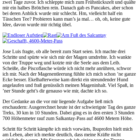
zwei Tage zuvor. Ich schleppte mich zum Frühstückszelt und quälte
mir ein halbes Brötchen rein. Danach gab es Pancakes, aber schon
bei deren Anblick wurde mir schlecht. Hm, vielleicht half ein
Tässchen Tee? Probieren kann man’s ja mal… oh, oh, keine gute
Idee, davon wurde mir richtig übel.
Jose Luis fragte, ob alle bereit zum Start seien. Ich machte drei
Schritte und spürte wie sich mir der Magen umdrehte. Ich wankte
von der Truppe weg und kotzte mir die Seele aus dem Leib.
Scheiße, die Piscoflasche würde ich nicht mehr anrühren, schwor
ich mir. Nach der Magenentleerung fühlte ich mich schon ’ne ganze
Ecke besser. Ekelhafterweise kam direkt ein streundender Hund
angelaufen und fraß genüsslich meinen Mageninhalt. Viel Spaß, in
’ner Stunde geht’s dir genauso wie mir, dachte ich so.
Der Gedanke an die vor mir liegende Aufgabe ließ mich
erschaudern: Ausgerechnet heute ist der schwierigste Tag des ganze
Treks, 30 km in 10 Stunden. Dabei ging es in den ersten 3 Stunden
700 Höhenmeter rauf zum Salkantay-Pass auf 4600 Metern Höhe.
Schritt für Schritt kämpfte ich mich vorwärts, Ibuprofen hielt mich
am Leben, aber ich merkte deutlich, dass meine Kräfte nicht