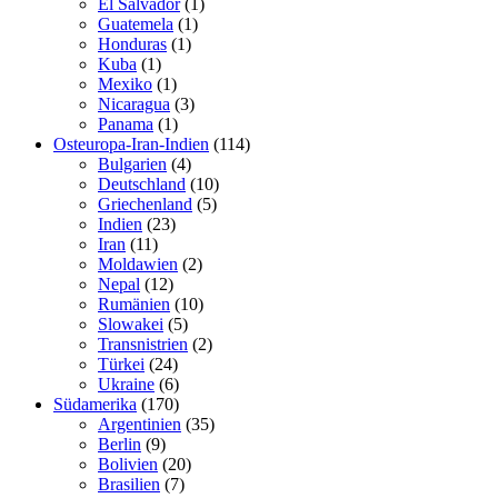
El Salvador
(1)
Guatemela
(1)
Honduras
(1)
Kuba
(1)
Mexiko
(1)
Nicaragua
(3)
Panama
(1)
Osteuropa-Iran-Indien
(114)
Bulgarien
(4)
Deutschland
(10)
Griechenland
(5)
Indien
(23)
Iran
(11)
Moldawien
(2)
Nepal
(12)
Rumänien
(10)
Slowakei
(5)
Transnistrien
(2)
Türkei
(24)
Ukraine
(6)
Südamerika
(170)
Argentinien
(35)
Berlin
(9)
Bolivien
(20)
Brasilien
(7)