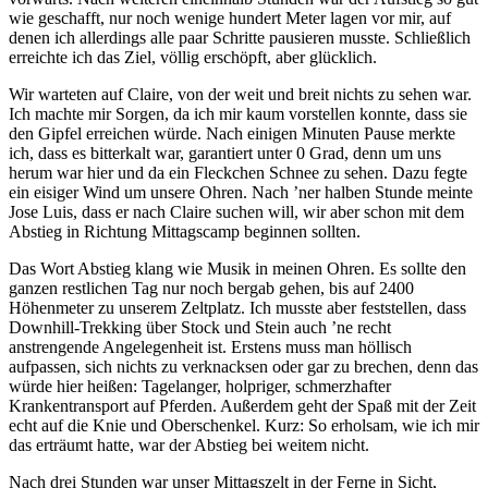
wie geschafft, nur noch wenige hundert Meter lagen vor mir, auf
denen ich allerdings alle paar Schritte pausieren musste. Schließlich
erreichte ich das Ziel, völlig erschöpft, aber glücklich.
Wir warteten auf Claire, von der weit und breit nichts zu sehen war.
Ich machte mir Sorgen, da ich mir kaum vorstellen konnte, dass sie
den Gipfel erreichen würde. Nach einigen Minuten Pause merkte
ich, dass es bitterkalt war, garantiert unter 0 Grad, denn um uns
herum war hier und da ein Fleckchen Schnee zu sehen. Dazu fegte
ein eisiger Wind um unsere Ohren. Nach ’ner halben Stunde meinte
Jose Luis, dass er nach Claire suchen will, wir aber schon mit dem
Abstieg in Richtung Mittagscamp beginnen sollten.
Das Wort Abstieg klang wie Musik in meinen Ohren. Es sollte den
ganzen restlichen Tag nur noch bergab gehen, bis auf 2400
Höhenmeter zu unserem Zeltplatz. Ich musste aber feststellen, dass
Downhill-Trekking über Stock und Stein auch ’ne recht
anstrengende Angelegenheit ist. Erstens muss man höllisch
aufpassen, sich nichts zu verknacksen oder gar zu brechen, denn das
würde hier heißen: Tagelanger, holpriger, schmerzhafter
Krankentransport auf Pferden. Außerdem geht der Spaß mit der Zeit
echt auf die Knie und Oberschenkel. Kurz: So erholsam, wie ich mir
das erträumt hatte, war der Abstieg bei weitem nicht.
Nach drei Stunden war unser Mittagszelt in der Ferne in Sicht,