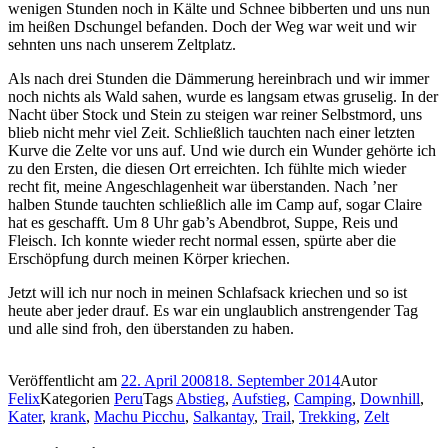
wenigen Stunden noch in Kälte und Schnee bibberten und uns nun
im heißen Dschungel befanden. Doch der Weg war weit und wir
sehnten uns nach unserem Zeltplatz.
Als nach drei Stunden die Dämmerung hereinbrach und wir immer
noch nichts als Wald sahen, wurde es langsam etwas gruselig. In der
Nacht über Stock und Stein zu steigen war reiner Selbstmord, uns
blieb nicht mehr viel Zeit. Schließlich tauchten nach einer letzten
Kurve die Zelte vor uns auf. Und wie durch ein Wunder gehörte ich
zu den Ersten, die diesen Ort erreichten. Ich fühlte mich wieder
recht fit, meine Angeschlagenheit war überstanden. Nach ’ner
halben Stunde tauchten schließlich alle im Camp auf, sogar Claire
hat es geschafft. Um 8 Uhr gab’s Abendbrot, Suppe, Reis und
Fleisch. Ich konnte wieder recht normal essen, spürte aber die
Erschöpfung durch meinen Körper kriechen.
Jetzt will ich nur noch in meinen Schlafsack kriechen und so ist
heute aber jeder drauf. Es war ein unglaublich anstrengender Tag
und alle sind froh, den überstanden zu haben.
Veröffentlicht am
22. April 2008
18. September 2014
Autor
Felix
Kategorien
Peru
Tags
Abstieg
,
Aufstieg
,
Camping
,
Downhill
,
Kater
,
krank
,
Machu Picchu
,
Salkantay
,
Trail
,
Trekking
,
Zelt