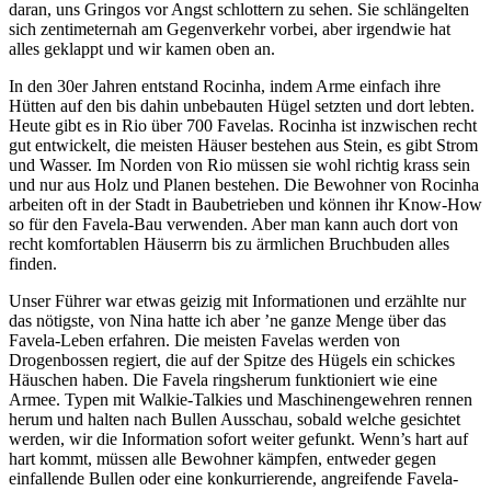
daran, uns Gringos vor Angst schlottern zu sehen. Sie schlängelten
sich zentimeternah am Gegenverkehr vorbei, aber irgendwie hat
alles geklappt und wir kamen oben an.
In den 30er Jahren entstand Rocinha, indem Arme einfach ihre
Hütten auf den bis dahin unbebauten Hügel setzten und dort lebten.
Heute gibt es in Rio über 700 Favelas. Rocinha ist inzwischen recht
gut entwickelt, die meisten Häuser bestehen aus Stein, es gibt Strom
und Wasser. Im Norden von Rio müssen sie wohl richtig krass sein
und nur aus Holz und Planen bestehen. Die Bewohner von Rocinha
arbeiten oft in der Stadt in Baubetrieben und können ihr Know-How
so für den Favela-Bau verwenden. Aber man kann auch dort von
recht komfortablen Häuserrn bis zu ärmlichen Bruchbuden alles
finden.
Unser Führer war etwas geizig mit Informationen und erzählte nur
das nötigste, von Nina hatte ich aber ’ne ganze Menge über das
Favela-Leben erfahren. Die meisten Favelas werden von
Drogenbossen regiert, die auf der Spitze des Hügels ein schickes
Häuschen haben. Die Favela ringsherum funktioniert wie eine
Armee. Typen mit Walkie-Talkies und Maschinengewehren rennen
herum und halten nach Bullen Ausschau, sobald welche gesichtet
werden, wir die Information sofort weiter gefunkt. Wenn’s hart auf
hart kommt, müssen alle Bewohner kämpfen, entweder gegen
einfallende Bullen oder eine konkurrierende, angreifende Favela-