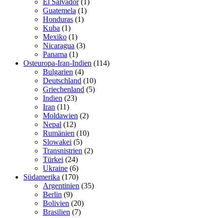
El Salvador
(1)
Guatemela
(1)
Honduras
(1)
Kuba
(1)
Mexiko
(1)
Nicaragua
(3)
Panama
(1)
Osteuropa-Iran-Indien
(114)
Bulgarien
(4)
Deutschland
(10)
Griechenland
(5)
Indien
(23)
Iran
(11)
Moldawien
(2)
Nepal
(12)
Rumänien
(10)
Slowakei
(5)
Transnistrien
(2)
Türkei
(24)
Ukraine
(6)
Südamerika
(170)
Argentinien
(35)
Berlin
(9)
Bolivien
(20)
Brasilien
(7)