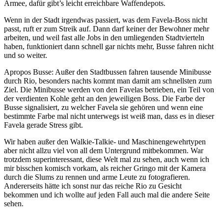
Armee, dafür gibt’s leicht erreichbare Waffendepots.
Wenn in der Stadt irgendwas passiert, was dem Favela-Boss nicht
passt, ruft er zum Streik auf. Dann darf keiner der Bewohner mehr
arbeiten, und weil fast alle Jobs in den umliegenden Stadtvierteln
haben, funktioniert dann schnell gar nichts mehr, Busse fahren nicht
und so weiter.
Apropos Busse: Außer den Stadtbussen fahren tausende Minibusse
durch Rio, besonders nachts kommt man damit am schnellsten zum
Ziel. Die Minibusse werden von den Favelas betrieben, ein Teil von
der verdienten Kohle geht an den jeweiligen Boss. Die Farbe der
Busse signalisiert, zu welcher Favela sie gehören und wenn eine
bestimmte Farbe mal nicht unterwegs ist weiß man, dass es in dieser
Favela gerade Stress gibt.
Wir haben außer den Walkie-Talkie- und Maschinengewehrtypen
aber nicht allzu viel von all dem Untergrund mitbekommen. War
trotzdem superinteressant, diese Welt mal zu sehen, auch wenn ich
mir bisschen komisch vorkam, als reicher Gringo mit der Kamera
durch die Slums zu rennen und arme Leute zu fotografieren.
Andererseits hätte ich sonst nur das reiche Rio zu Gesicht
bekommen und ich wollte auf jeden Fall auch mal die andere Seite
sehen.