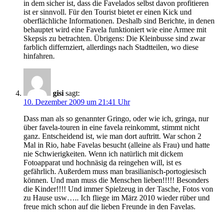
in dem sicher ist, dass die Favelados selbst davon profitieren
ist er sinnvoll. Für den Tourist bietet er einen Kick und
oberflächliche Informationen. Deshalb sind Berichte, in denen
behauptet wird eine Favela funktioniert wie eine Armee mit
Skepsis zu betrachten. Übrigens: Die Kleinbusse sind zwar
farblich differnziert, allerdings nach Stadtteilen, wo diese
hinfahren.
gisi
sagt:
10. Dezember 2009 um 21:41 Uhr
Dass man als so genannter Gringo, oder wie ich, gringa, nur
über favela-touren in eine favela reinkommt, stimmt nicht
ganz. Entscheidend ist, wie man dort auftritt. War schon 2
Mal in Rio, habe Favelas besucht (alleine als Frau) und hatte
nie Schwierigkeiten. Wenn ich natürlich mit dickem
Fotoapparat und hochnäsig da reingehen will, ist es
gefährlich. Außerdem muss man brasilianisch-portogiesisch
können. Und man muss die Menschen lieben!!!!! Besonders
die Kinder!!!! Und immer Spielzeug in der Tasche, Fotos von
zu Hause usw….. Ich fliege im März 2010 wieder rüber und
freue mich schon auf die lieben Freunde in den Favelas.