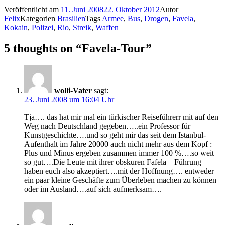
Veröffentlicht am
11. Juni 2008
22. Oktober 2012
Autor
Felix
Kategorien
Brasilien
Tags
Armee
,
Bus
,
Drogen
,
Favela
,
Kokain
,
Polizei
,
Rio
,
Streik
,
Waffen
5 thoughts on “Favela-Tour”
wolli-Vater
sagt:
23. Juni 2008 um 16:04 Uhr
Tja…. das hat mir mal ein türkischer Reiseführerr mit auf den
Weg nach Deutschland gegeben…..ein Professor für
Kunstgeschichte….und so geht mir das seit dem Istanbul-
Aufenthalt im Jahre 20000 auch nicht mehr aus dem Kopf :
Plus und Minus ergeben zusammen immer 100 %….so weit
so gut….Die Leute mit ihrer obskuren Fafela – Führung
haben euch also akzeptiert….mit der Hoffnung…. entweder
ein paar kleine Geschäfte zum Überleben machen zu können
oder im Ausland….auf sich aufmerksam….