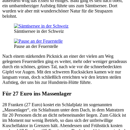
außerdem wog das Essen so einiges. Bald ging es steil nach oben,
ein umbarmherziger Aufstieg führte uns zum Sämtisersee. Dort
wurden wir aber mit wunderschöner Natur für die Strapazen
belohnt.
Sämtisersee in der Schweiz
Pause an der Feuerstelle
Nach einem stärkenden Picknick an einer der vielen am Weg
gelegenen Feuerstellen ging es weiter, mehr oder weniger geradeaus
durch ein schönes, grünes Tal, nach wie vor die schneebedeckten
Gipfel vor Augen. Mit den schweren Rucksäcken kamen wir nur
langsam voran, doch schließlich erreichten wir den letzten steilen
Aufstieg, der uns bis zur Hundstein-Hütte führte.
Für 27 Euro ins Massenlager
28 Franken (27 Euro) kostet ein Schlafplatz im sogenannten
„Massenlager“, ein Schlafraum unter dem Dach, in dem Matratzen
für 20 Personen dicht an dicht nebeneinander liegen. Zum Glück ist
im Moment nur wenig Betrieb, so dass sich der unfreiwillige
Kuschelfaktor in Grenzen hält. Abendessen und Frühstück kosten