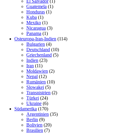
El Salvador
(1)
Guatemela
(1)
Honduras
(1)
Kuba
(1)
Mexiko
(1)
Nicaragua
(3)
Panama
(1)
Osteuropa-Iran-Indien
(114)
Bulgarien
(4)
Deutschland
(10)
Griechenland
(5)
Indien
(23)
Iran
(11)
Moldawien
(2)
Nepal
(12)
Rumänien
(10)
Slowakei
(5)
Transnistrien
(2)
Türkei
(24)
Ukraine
(6)
Südamerika
(170)
Argentinien
(35)
Berlin
(9)
Bolivien
(20)
Brasilien
(7)