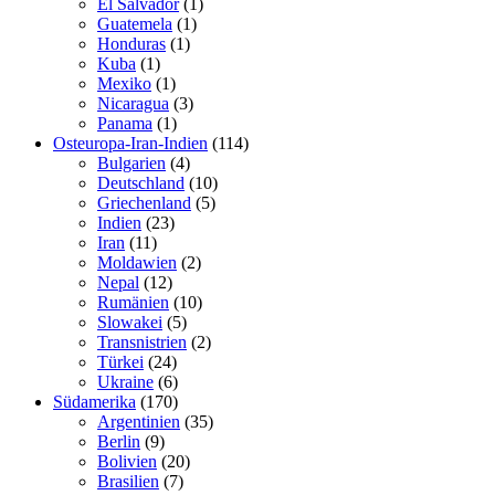
El Salvador
(1)
Guatemela
(1)
Honduras
(1)
Kuba
(1)
Mexiko
(1)
Nicaragua
(3)
Panama
(1)
Osteuropa-Iran-Indien
(114)
Bulgarien
(4)
Deutschland
(10)
Griechenland
(5)
Indien
(23)
Iran
(11)
Moldawien
(2)
Nepal
(12)
Rumänien
(10)
Slowakei
(5)
Transnistrien
(2)
Türkei
(24)
Ukraine
(6)
Südamerika
(170)
Argentinien
(35)
Berlin
(9)
Bolivien
(20)
Brasilien
(7)