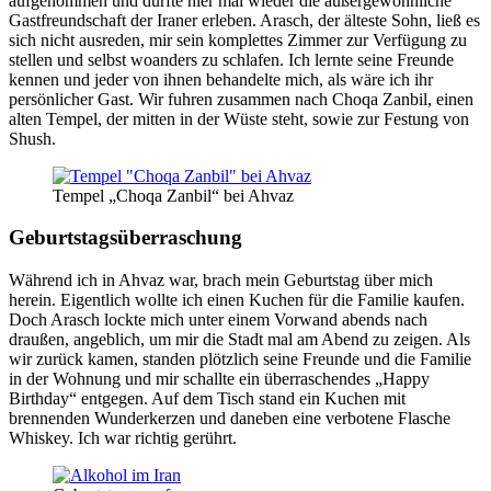
aufgenommen und durfte hier mal wieder die außergewöhnliche
Gastfreundschaft der Iraner erleben. Arasch, der älteste Sohn, ließ es
sich nicht ausreden, mir sein komplettes Zimmer zur Verfügung zu
stellen und selbst woanders zu schlafen. Ich lernte seine Freunde
kennen und jeder von ihnen behandelte mich, als wäre ich ihr
persönlicher Gast. Wir fuhren zusammen nach Choqa Zanbil, einen
alten Tempel, der mitten in der Wüste steht, sowie zur Festung von
Shush.
Tempel „Choqa Zanbil“ bei Ahvaz
Geburtstagsüberraschung
Während ich in Ahvaz war, brach mein Geburtstag über mich
herein. Eigentlich wollte ich einen Kuchen für die Familie kaufen.
Doch Arasch lockte mich unter einem Vorwand abends nach
draußen, angeblich, um mir die Stadt mal am Abend zu zeigen. Als
wir zurück kamen, standen plötzlich seine Freunde und die Familie
in der Wohnung und mir schallte ein überraschendes „Happy
Birthday“ entgegen. Auf dem Tisch stand ein Kuchen mit
brennenden Wunderkerzen und daneben eine verbotene Flasche
Whiskey. Ich war richtig gerührt.