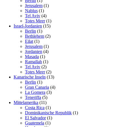
Berlin
(1)
Jerusalem
(1)
Nablus
(1)
Tel Aviv
(4)
Totes Meer
(1)
Israel-Jordanien
(15)
Berlin
(1)
Bethlehem
(2)
Eilat
(1)
Jerusalem
(1)
Jordanien
(4)
Masada
(1)
Ramallah
(1)
Tel Aviv
(2)
Totes Meer
(2)
Kanarische Inseln
(13)
Berlin
(1)
Gran Canaria
(4)
La Gomera
(3)
Teneriffa
(5)
Mittelamerika
(11)
Costa Rica
(1)
Dominikanische Republik
(1)
El Salvador
(1)
Guatemela
(1)