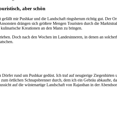
ouristisch, aber schön
 gefällt mir Pushkar und die Landschaft ringsherum richtig gut. Der Ort
t. Ansonsten drängen sich größere Mengen Touristen durch die Marktstr
 kulinarische Kreationen an den Mann zu bringen.
ieben. Doch nach den Wochen im Landesinneren, in denen an solcherlei
uatschen.
 Dörfer rund um Pushkar gedüst. Ich traf auf neugierige Ziegenhirten u
 zum örtlichen Schnapsbrenner durch, dem ich ein Gebräu abkaufte, das
ussicht auf die wüstenartige Landschaft von Rajasthan in der Abendso