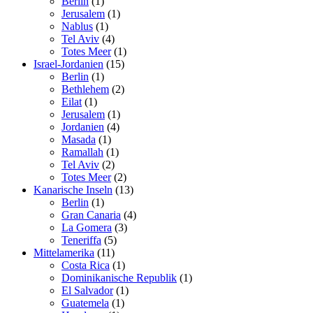
Berlin
(1)
Jerusalem
(1)
Nablus
(1)
Tel Aviv
(4)
Totes Meer
(1)
Israel-Jordanien
(15)
Berlin
(1)
Bethlehem
(2)
Eilat
(1)
Jerusalem
(1)
Jordanien
(4)
Masada
(1)
Ramallah
(1)
Tel Aviv
(2)
Totes Meer
(2)
Kanarische Inseln
(13)
Berlin
(1)
Gran Canaria
(4)
La Gomera
(3)
Teneriffa
(5)
Mittelamerika
(11)
Costa Rica
(1)
Dominikanische Republik
(1)
El Salvador
(1)
Guatemela
(1)