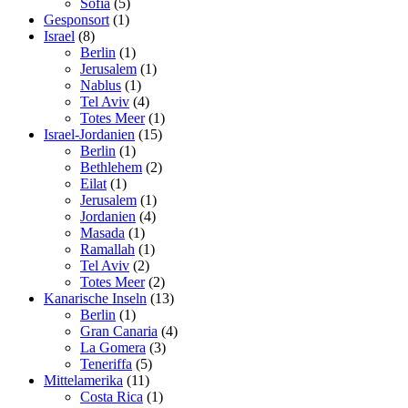
Sofia
(5)
Gesponsort
(1)
Israel
(8)
Berlin
(1)
Jerusalem
(1)
Nablus
(1)
Tel Aviv
(4)
Totes Meer
(1)
Israel-Jordanien
(15)
Berlin
(1)
Bethlehem
(2)
Eilat
(1)
Jerusalem
(1)
Jordanien
(4)
Masada
(1)
Ramallah
(1)
Tel Aviv
(2)
Totes Meer
(2)
Kanarische Inseln
(13)
Berlin
(1)
Gran Canaria
(4)
La Gomera
(3)
Teneriffa
(5)
Mittelamerika
(11)
Costa Rica
(1)