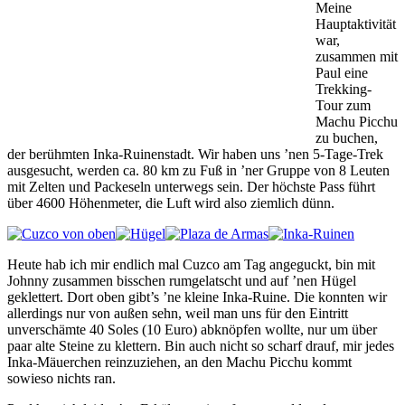
Meine
Hauptaktivität
war,
zusammen mit
Paul eine
Trekking-
Tour zum
Machu Picchu
zu buchen,
der berühmten Inka-Ruinenstadt. Wir haben uns ’nen 5-Tage-Trek
ausgesucht, werden ca. 80 km zu Fuß in ’ner Gruppe von 8 Leuten
mit Zelten und Packeseln unterwegs sein. Der höchste Pass führt
über 4600 Höhenmeter, die Luft wird also ziemlich dünn.
Heute hab ich mir endlich mal Cuzco am Tag angeguckt, bin mit
Johnny zusammen bisschen rumgelatscht und auf ’nen Hügel
geklettert. Dort oben gibt’s ’ne kleine Inka-Ruine. Die konnten wir
allerdings nur von außen sehn, weil man uns für den Eintritt
unverschämte 40 Soles (10 Euro) abknöpfen wollte, nur um über
paar alte Steine zu klettern. Bin auch nicht so scharf drauf, mir jedes
Inka-Mäuerchen reinzuziehen, an den Machu Picchu kommt
sowieso nichts ran.