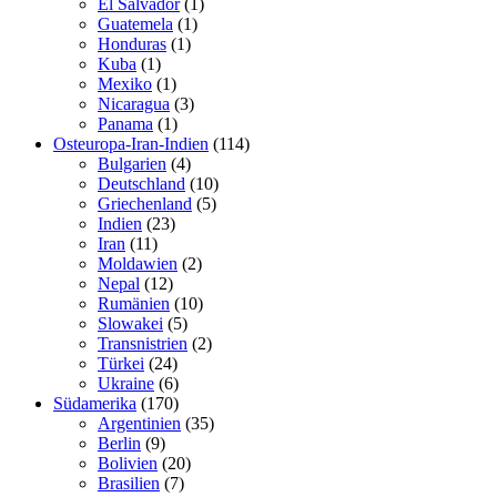
El Salvador
(1)
Guatemela
(1)
Honduras
(1)
Kuba
(1)
Mexiko
(1)
Nicaragua
(3)
Panama
(1)
Osteuropa-Iran-Indien
(114)
Bulgarien
(4)
Deutschland
(10)
Griechenland
(5)
Indien
(23)
Iran
(11)
Moldawien
(2)
Nepal
(12)
Rumänien
(10)
Slowakei
(5)
Transnistrien
(2)
Türkei
(24)
Ukraine
(6)
Südamerika
(170)
Argentinien
(35)
Berlin
(9)
Bolivien
(20)
Brasilien
(7)