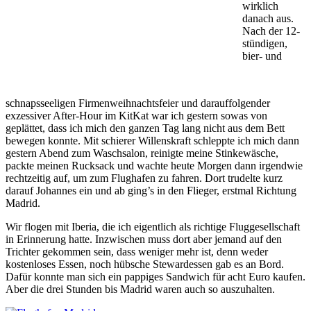
wirklich
danach aus.
Nach der 12-
stündigen,
bier- und
schnapsseeligen Firmenweihnachtsfeier und darauffolgender
exzessiver After-Hour im KitKat war ich gestern sowas von
geplättet, dass ich mich den ganzen Tag lang nicht aus dem Bett
bewegen konnte. Mit schierer Willenskraft schleppte ich mich dann
gestern Abend zum Waschsalon, reinigte meine Stinkewäsche,
packte meinen Rucksack und wachte heute Morgen dann irgendwie
rechtzeitig auf, um zum Flughafen zu fahren. Dort trudelte kurz
darauf Johannes ein und ab ging’s in den Flieger, erstmal Richtung
Madrid.
Wir flogen mit Iberia, die ich eigentlich als richtige Fluggesellschaft
in Erinnerung hatte. Inzwischen muss dort aber jemand auf den
Trichter gekommen sein, dass weniger mehr ist, denn weder
kostenloses Essen, noch hübsche Stewardessen gab es an Bord.
Dafür konnte man sich ein pappiges Sandwich für acht Euro kaufen.
Aber die drei Stunden bis Madrid waren auch so auszuhalten.