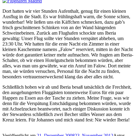
Dort hatten wir vier Stunden Aufenthalt, genug für einen kleinen
Ausflug in die Stadt. Es war frühlingshaft warm, die Sonne schien,
wunderbar! Wir ließen uns ein Käffchen schmecken, dazu gab’s
frisch geschnittenen Schinken von an der Wand hängenden
Schweinebeinen. Zurück am Flughafen schockte uns Iberia
gewaltig: Unser Flug sollte vier Stunden verspätet abheben, um
23:30 Uhr. Wir hatten für die erste Nacht ein Zimmer in einer
kleinen Kaschemme namens „Falow“ reserviert, mitten in der Nacht
würde dort garantiert keiner mehr aufmachen. Wir fragten am Iberia-
Schalter, ob wir einen Hotelgutschein bekommen würden, aber
alles, was man uns gewährte, war ein Anruf im Falow. Dort meinte
man, sie würden versuchen, Personal für die Nacht zu finden,
besonders vertrauenserweckend klang das aber alles nicht.
Schließlich hoben wir ab und Iberia besaß tatsächlich die Frechheit,
den ausgehungerten Fluggästen tonnenweise Euros für ein paar
Happen zu Essen aus der Tasche zu ziehen. Meine Frage, was wir
denn für die Verspätung Entschädigung bekommen würden, wurde
mit Achselzucken beantwortet, nach einiger Diskussion konnte ich
der Stewardess schließlich zwei Becher stilles Wasser aus dem
Kreuz leiern. Für Johannes und mich stand fest: Nie wieder Iberia!
Veröffentlicht am
21. Dezember 2008
23. November 2012
Autor