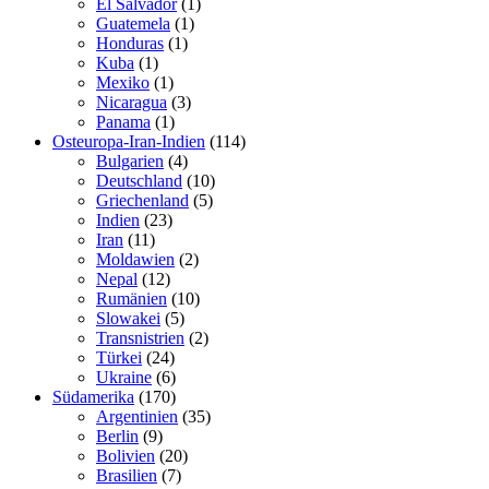
El Salvador
(1)
Guatemela
(1)
Honduras
(1)
Kuba
(1)
Mexiko
(1)
Nicaragua
(3)
Panama
(1)
Osteuropa-Iran-Indien
(114)
Bulgarien
(4)
Deutschland
(10)
Griechenland
(5)
Indien
(23)
Iran
(11)
Moldawien
(2)
Nepal
(12)
Rumänien
(10)
Slowakei
(5)
Transnistrien
(2)
Türkei
(24)
Ukraine
(6)
Südamerika
(170)
Argentinien
(35)
Berlin
(9)
Bolivien
(20)
Brasilien
(7)