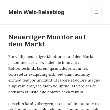
Mein Welt-Reiseblog
MENÜ
UND
WIDGETS
Neuartiger Monitor auf
dem Markt
Ein völlig
neuartiger Monitor
ist auf den Markt
gekommen, er verwendet die innovative
Röhrentechnik. Lorem ipsum dolor sit amet,
consetetur sadipscing elitr, sed diam nonumy
eirmod tempor invidunt ut labore et dolore magna
aliquyam erat, sed diam voluptua. At vero eos et
accusam et justo duo dolores et ea rebum.
Stet clita kasd gubergren, no sea takimata sanctus
est Lorem ipsum dolor sit amet. Lorem ipsum dolor