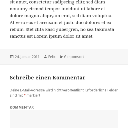
sit amet, consetetur sadipscing elitr, sed diam
nonumy eirmod tempor invidunt ut labore et
dolore magna aliquyam erat, sed diam voluptua.
At vero eos et accusam et justo duo dolores et ea
rebum. Stet clita kasd gubergren, no sea takimata
sanctus est Lorem ipsum dolor sit amet.
Veröffentlicht
24. Januar 2011
Autor
Felix
Kategorien
Gesponsort
am
Schreibe einen Kommentar
Deine E-Mail-Adresse wird nicht veröffentlicht.
Erforderliche Felder
sind mit
*
markiert
KOMMENTAR